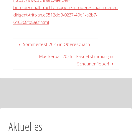
https://www.schwarzwaelder-
bote.de/inhalt.trachtenkapelle-in-obereschach-neuer-
dirigent-tritt-an.e9512dd9-0237-40e1-a2b7-
640368fb8a6f.html
Sommerfest 2025 in Obereschach
Musikerball 2026 – Fasnetstimmung im
Scheunenfieber!
Aktuelles