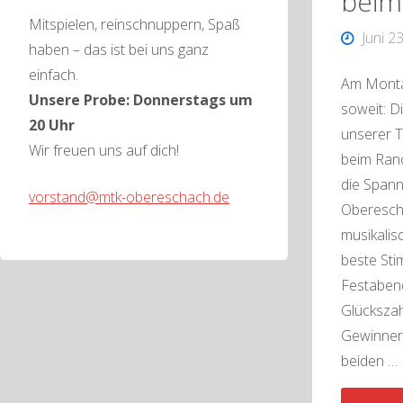
beim
Mitspielen, reinschnuppern, Spaß
Juni 2
haben – das ist bei uns ganz
einfach.
Am Monta
Unsere Probe: Donnerstags um
soweit: D
20 Uhr
unserer T
Wir freuen uns auf dich!
beim Ranc
die Spann
vorstand@mtk-obereschach.de
Oberescha
musikalis
beste St
Festabend
Glückszah
Gewinnerz
beiden …