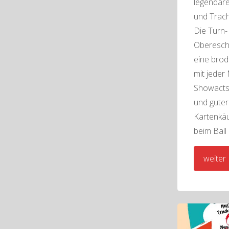
legendäre
und Trac
Die Turn-
Oberescha
eine bro
mit jeder
Showacts
und guter
Kartenkä
beim Ball
weiter