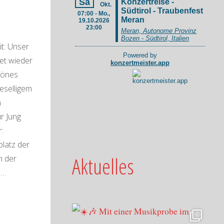
it: Unser
det wieder
chönes
geselligem
n
r Jung
r:
platz der
Aktuelles
n der
 …