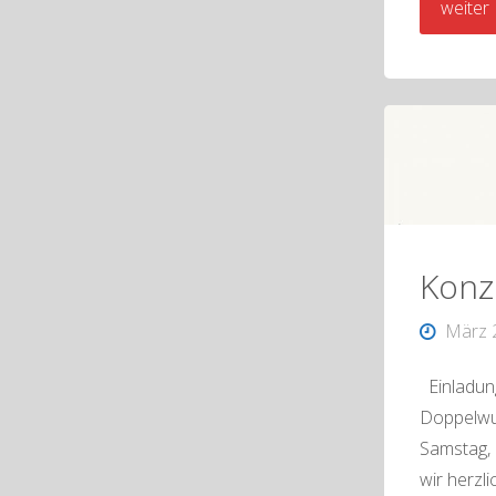
weiter
Konz
März 
Einladun
Doppelwu
Samstag, 
wir herzl