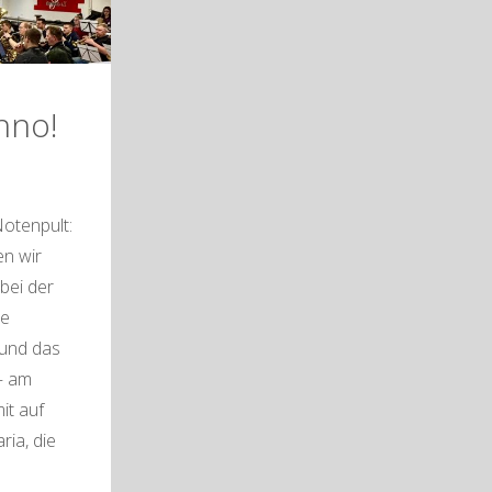
nno!
otenpult:
en wir
 bei der
le
und das
 – am
mit auf
ria, die