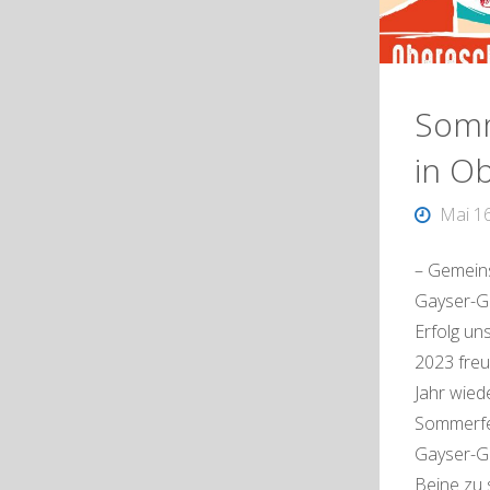
Somm
in O
Mai 1
– Gemeins
Gayser-Gi
Erfolg un
2023 freu
Jahr wied
Sommerfe
Gayser-Gi
Beine zu s