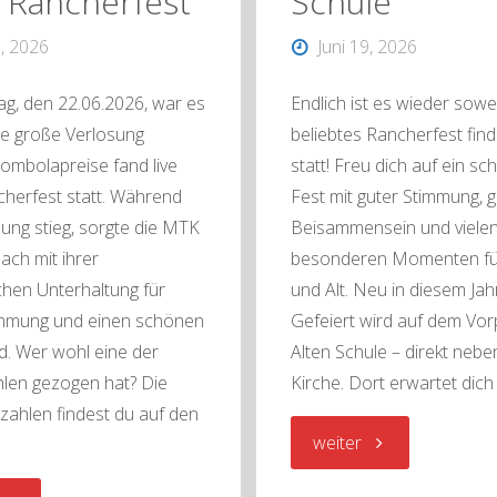
 Rancherfest
Schule
3, 2026
Juni 19, 2026
g, den 22.06.2026, war es
Endlich ist es wieder sowe
ie große Verlosung
beliebtes Rancherfest fin
ombolapreise fand live
statt! Freu dich auf ein s
herfest statt. Während
Fest mit guter Stimmung, 
ung stieg, sorgte die MTK
Beisammensein und viele
ch mit ihrer
besonderen Momenten fü
chen Unterhaltung für
und Alt. Neu in diesem Jah
immung und einen schönen
Gefeiert wird auf dem Vor
. Wer wohl eine der
Alten Schule – direkt nebe
len gezogen hat? Die
Kirche. Dort erwartet dich
ahlen findest du auf den
"Rancherfest
weiter
2026