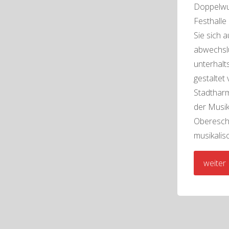
Doppelwu
Festhalle
Sie sich a
abwechsl
unterhal
gestaltet
Stadtharm
der Musik
Oberescha
musikalis
weiter