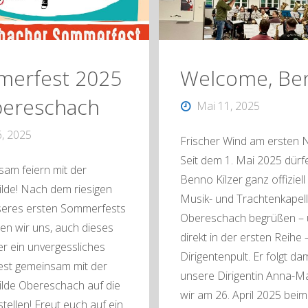
Fasnetstimmung
im
Scheunenfieber!"
erfest 2025
Welcome, Be
bereschach
Mai 11, 2025
6, 2025
Frischer Wind am ersten N
Seit dem 1. Mai 2025 dürf
am feiern mit der
Benno Kilzer ganz offiziell
lde! Nach dem riesigen
Musik- und Trachtenkapel
seres ersten Sommerfests
Obereschach begrüßen – 
en wir uns, auch dieses
direkt in der ersten Reihe
er ein unvergessliches
Dirigentenpult. Er folgt da
st gemeinsam mit der
unsere Dirigentin Anna-Ma
lde Obereschach auf die
wir am 26. April 2025 beim
tellen! Freut euch auf ein