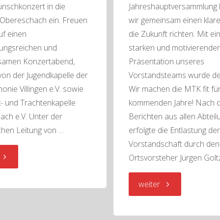
nschkonzert in die
Jahreshauptversammlung 
 Obereschach ein. Freuen
wir gemeinsam einen klaren
uf einen
die Zukunft richten. Mit ei
ungsreichen und
starken und motivierende
tsamen Konzertabend,
Präsentation unseres
 von der Jugendkapelle der
Vorstandsteams wurde deu
onie Villingen e.V. sowie
Wir machen die MTK fit für
- und Trachtenkapelle
kommenden Jahre! Nach 
ch e.V. Unter der
Berichten aus allen Abtei
chen Leitung von …
erfolgte die Entlastung de
Vorstandschaft durch den
"Konzert
Ortsvorsteher Jürgen Goltz
2026"
"Jahreshauptver
weiter
am