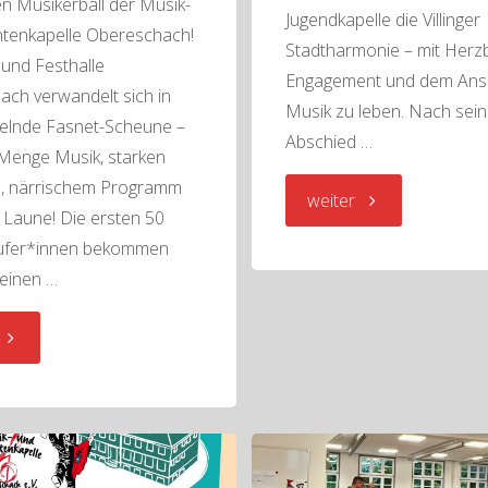
n Musikerball der Musik-
Jugendkapelle die Villinger
htenkapelle Obereschach!
Stadtharmonie – mit Herzb
 und Festhalle
Engagement und dem Ans
ch verwandelt sich in
Musik zu leben. Nach sei
delnde Fasnet-Scheune –
Abschied …
 Menge Musik, starken
, närrischem Programm
"Die
weiter
 Laune! Die ersten 50
ufer*innen bekommen
Chemie
 einen …
passt!"
"Musikerball
2026
–