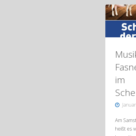
Musi
Fasn
im
Sche
Januar
Am Samst
heißt es 