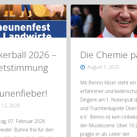
21.
März
2026"
kerball 2026 –
Die Chemie p
etstimmung
August 1, 2025
Mit Benno Kilzer steht ein
unenfieber!
erfahrener und leidenscha
Dirigent am 1. Notenpult 
 12, 2026
und Trachtenkapelle Obe
e.V. Benno ist kein Unbek
ag, 07. Februar 2026
der Musikszene: Über 16 
wieder: Bühne frei für den
prägte er als Leiter der