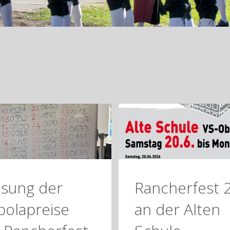
osung der
Rancherfest 
olapreise
an der Alten