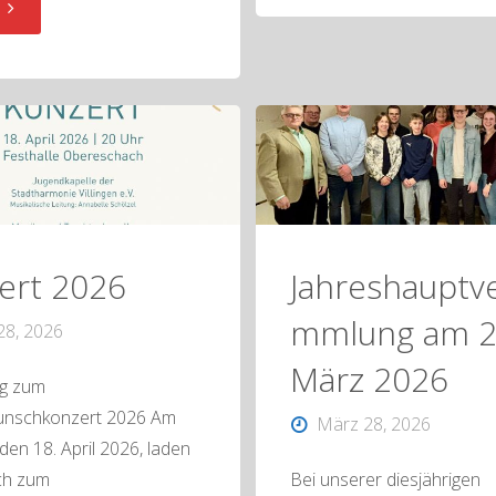
"Verlosung
an
der
der
Tombolapreise
Alten
beim
Schule"
Rancherfest"
ert 2026
Jahreshauptv
mmlung am 2
28, 2026
März 2026
g zum
nschkonzert 2026 Am
März 28, 2026
den 18. April 2026, laden
ich zum
Bei unserer diesjährigen