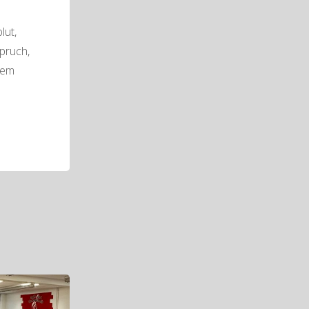
lut,
pruch,
nem