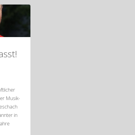
asst!
ftlicher
der Musik-
reschach
annter in
Jahre