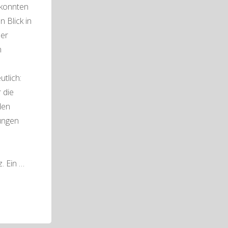
konnten
 Blick in
ner
n
tlich:
 die
den
lungen
r
. Ein …
sammlung