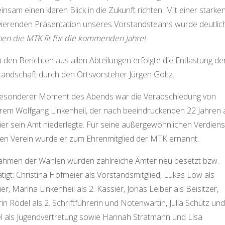
nsam einen klaren Blick in die Zukunft richten. Mit einer starke
vierenden Präsentation unseres Vorstandsteams wurde deutlic
en die MTK fit für die kommenden Jahre!
den Berichten aus allen Abteilungen erfolgte die Entlastung de
tandschaft durch den Ortsvorsteher Jürgen Goltz.
besonderer Moment des Abends war die Verabschiedung von
rem Wolfgang Linkenheil, der nach beeindruckenden 22 Jahren 
ier sein Amt niederlegte. Für seine außergewöhnlichen Verdiens
en Verein wurde er zum Ehrenmitglied der MTK ernannt.
ahmen der Wahlen wurden zahlreiche Ämter neu besetzt bzw.
tigt: Christina Hofmeier als Vorstandsmitglied, Lukas Löw als
er, Marina Linkenheil als 2. Kassier, Jonas Leiber als Beisitzer,
in Rödel als 2. Schriftführerin und Notenwartin, Julia Schütz und
l als Jugendvertretung sowie Hannah Stratmann und Lisa