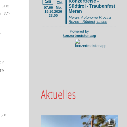
n und
h:
Wir
r
als
te
Aktuelles
 Jan