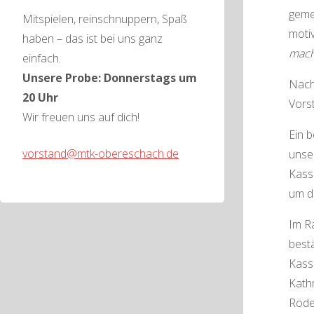
gemei
Mitspielen, reinschnuppern, Spaß
moti
haben – das ist bei uns ganz
mach
einfach.
Unsere Probe: Donnerstags um
Nach 
20 Uhr
Vors
Wir freuen uns auf dich!
Ein 
vorstand@mtk-obereschach.de
unse
Kass
um d
Im R
bestä
Kassi
Kathr
Röde