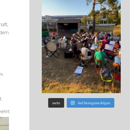
aft,
dern
um
t.
mehr
Auf Instagram folgen
eehrt.