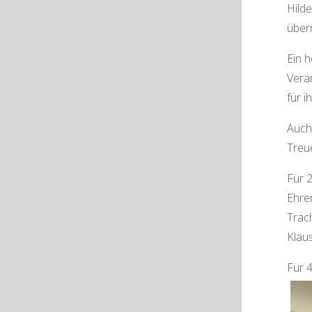
Hild
über
Ein h
Vera
für i
Auch 
Treu
Für 
Ehre
Trac
Klau
Für 4