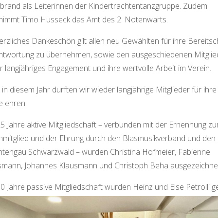
ebrand als Leiterinnen der Kindertrachtentanzgruppe. Zudem
nimmt Timo Husseck das Amt des 2. Notenwarts.
erzliches Dankeschön gilt allen neu Gewählten für ihre Bereitsch
ntwortung zu übernehmen, sowie den ausgeschiedenen Mitglie
hr langjähriges Engagement und ihre wertvolle Arbeit im Verein.
in diesem Jahr durften wir wieder langjährige Mitglieder für ihre
e ehren:
25 Jahre aktive Mitgliedschaft – verbunden mit der Ernennung z
nmitglied und der Ehrung durch den Blasmusikverband und den
htengau Schwarzwald – wurden Christina Hofmeier, Fabienne
smann, Johannes Klausmann und Christoph Beha ausgezeichne
0 Jahre passive Mitgliedschaft wurden Heinz und Else Petrolli g