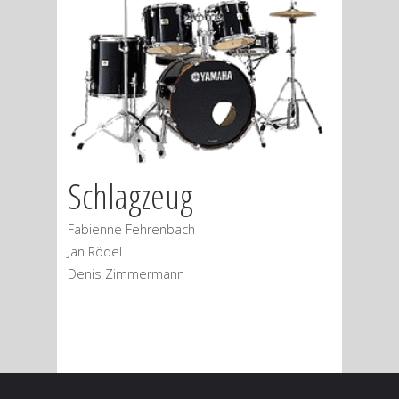
Schlagzeug
Fabienne Fehrenbach
Jan Rödel
Denis Zimmermann