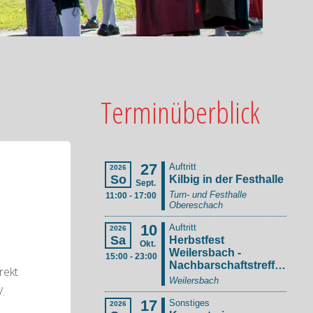
Terminüberblick
rekt
.