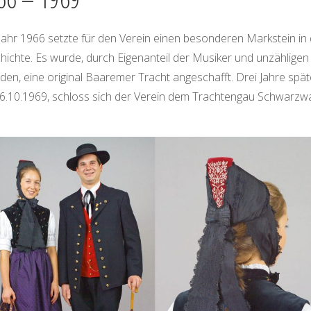
Jahr 1966 setzte für den Verein einen besonderen Markstein in 
hichte. Es wurde, durch Eigenanteil der Musiker und unzähligen
en, eine original Baaremer Tracht angeschafft. Drei Jahre spät
6.10.1969, schloss sich der Verein dem Trachtengau Schwarzw