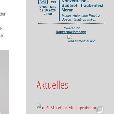
der
er,
ald
Aktuelles