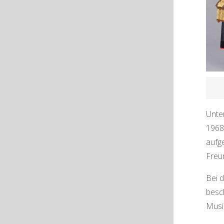
Unte
1968
aufg
Freu
Bei 
besc
Musi