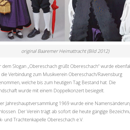
original Baaremer Heimattracht (Bild 2012)
r dem Slogan „Obereschach grüßt Obereschach“ wurde ebenfal
 die Verbindung zum Musikverein Obereschach/Ravensburg
enommen, welche bis zum heutigen Tag Bestand hat. Die
ndschaft wurde mit einem Doppelkonzert besiegelt.
der Jahreshauptversammlung 1969 wurde eine Namensänderun
hlossen. Der Verein trägt ab sofort die heute gängige Bezeichn
k- und Trachtenkapelle Obereschach e.V.