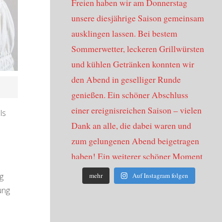
ls
mehr
Auf Instagram folgen
g
ung