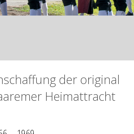
nschaffung der original
aaremer Heimattracht
66 – 1969